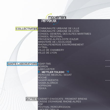
COMMUNAUTE URBAINE DE LILLE
COLLECTIVITES
COMMUNAUTE URBAINE DE LYON
CONSEIL GENERAL DES ALPES MARITIMES
CONSEIL REGIONAL
PROVENCE-ALPES-COTE D'AZUR
MINISTERE DE L'ECOLOGIE
RHONALPENERGIE ENVIRONNEMENT
SYTRAL
VILLE DE CHAMBERY
VILLE DE LYON
SANTE-LABORATOIRE
EDAP-TMS
BOIRON
LABCLUSTER
METTLER TOLEDO
PEROUSE MEDICAL- SEDAT
ROCHE
SANOFI AVENTIS
SIGMA-ALDRICH
SOFRADIM
TEKKA
AUTRES
CABINET D’AVOCATS FROMONT BRIENS
CAISSE D’EPARGNE RHONE-ALPES
EDF
FESTIVAL PERCUPASSION
GROUPE ORALIA